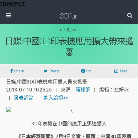
3D列印代工
3Dfun
10 7 月, 2013
日媒:中國3D印表機應用擴大帶來擔
憂
Share
Tweet
Pin
Mail
日媒:中國3D印表機應用擴大帶來擔憂
2013-07-10 10:25:25 | 來源：
環球網
| 編輯：左妍冰
|
發表評論
進入論壇>>
3D印表機在中國的應用正迅速擴大
《日本經濟新聞》7月9日文章，原題：中國3D印表機