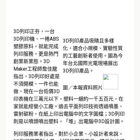
3D列印正夯，一台
3D列印機、一捲ABS
3D列印產品吸睛且多樣
塑膠原料，就能完成
化，適合小規模、實驗性質
列印服務，更是熱門
的工藝創新者使用。圖為今
創業新業態。3D
年台北國際光電現場展出
Maker工程師詹佳龍
3D列印產品。
指出，3D列印好處是
不須開模、一件也能
圖／本報資料照片
做，現在一台低價3D
印表機在三萬元以下，塑料一綑約一千五百元，在
家就能經營小工廠。過去平面列印技術透過噴墨、
雷射碳粉，在紙上印出電腦中的文字圖檔；3D列印
則是以噴頭噴出塑料，「堆」出電腦中3D設計圖。
列印服務業者指出，對於小企業、小設計者來說，