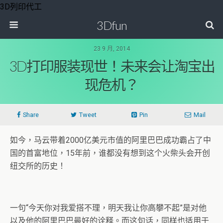
3D列印代工
3Dfun
23 9 月, 2014
3D打印服装现世！未来会让淘宝出
现危机？
Share
Tweet
Pin
Mail
如今，马云带着2000亿美元市值的阿里巴巴成功霸占了中
国的首富地位，15年前，谁都没有想到这个火柴头会开创
纽交所的历史！
一句“今天你对我爱搭不理，明天我让你高攀不起”是对他
以及他的阿里巴巴最好的诠释。而这句话，同样也适用于