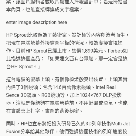
案，讓圖片編輯者截取片段插入海報設計中；若是掃描書
本內頁，也能直接轉換成文字檔案。
enter image description here
HP Sprout比較像為了藝術家、設計師等內容創造者而生，
把現在電腦螢幕外接繪圖平板的情況，轉為虛擬實境操
作。目前HP Sprout已經上市，售價1,899美元。Forbes如
此描述這個產品：「如果達文西有台電腦，那一定會是這
台HP Sprout。」
這台電腦的螢幕上頭，有個像檯燈般突出裝置，上頭其實
內建了3個鏡頭：包含14.6百萬像素鏡頭、Intel Real
Sence 3D鏡頭、RGB鏡頭等，加上1024×767 DLP投影
器，這就是你能夠在電腦螢幕前，不用鍵盤或滑鼠，也能
在實體桌上打字、畫圖的背後秘密。
同時，HP也宣布將把投入研發已久的3D列印技術Multi Jet
Fusion分享給其他夥伴，他們強調這個技術的列印速度較